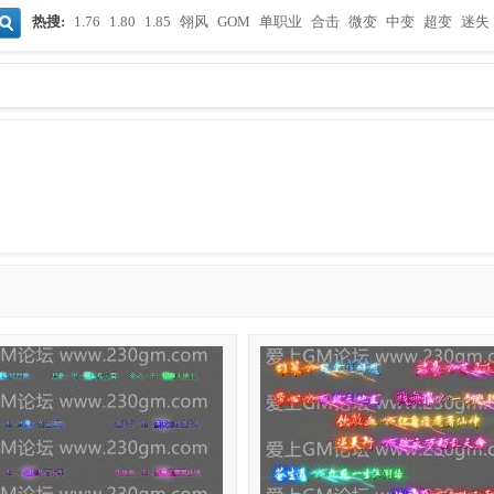
热搜:
1.76
1.80
1.85
翎风
GOM
单职业
合击
微变
中变
超变
迷失
搜
索