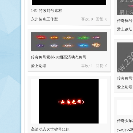
一
页
14组特效封号素材
永州传奇工作室
喜欢: 0 回复:
0
传奇称号
爱上论坛
论
传奇称号素材-10组高清动态称号
爱上论坛
喜欢: 1 回复:
0
传奇称号
爱上论坛
坛
传奇头顶
高清动态灭世称号11组
yzwjy520