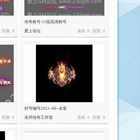
传奇称号-11组高清称号
0 回复:
0
爱上论坛
喜欢: 0 回复:
0
封号编号2021--06--全套
0 回复:
0
永州传奇工作室
喜欢: 0 回复:
0