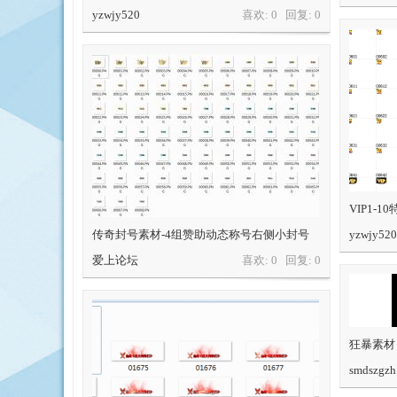
yzwjy520
喜欢: 0 回复:
0
VIP1-
传奇封号素材-4组赞助动态称号右侧小封号
yzwjy520
爱上论坛
喜欢: 0 回复:
0
狂暴素材
smdszgzh