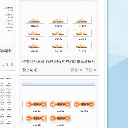
态高清称
传奇封号素材-血战-烈火纯爷们动态高清称号
0 回复:
0
爱上论坛
喜欢: 0 回复:
0