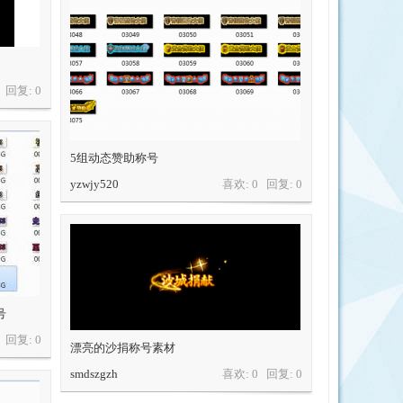
0 回复:
0
5组动态赞助称号
yzwjy520
喜欢: 0 回复:
0
号
0 回复:
0
漂亮的沙捐称号素材
smdszgzh
喜欢: 0 回复:
0