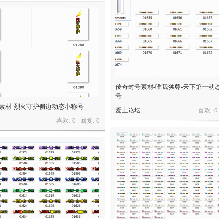
传奇封号素材-唯我独尊-天下第一动
号
素材-烈火守护侧边动态小称号
爱上论坛
喜欢: 
喜欢: 0 回复:
0