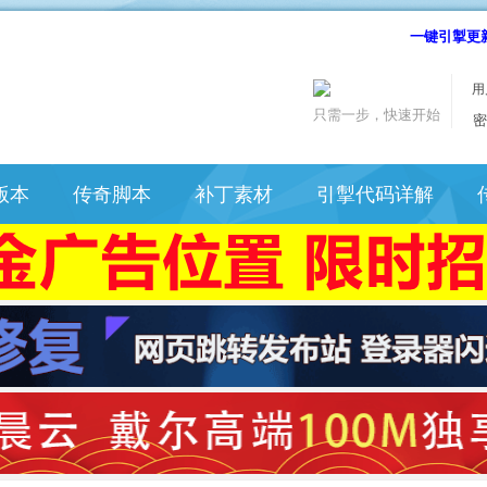
一键引掣更
用
只需一步，快速开始
密
版本
传奇脚本
补丁素材
引掣代码详解