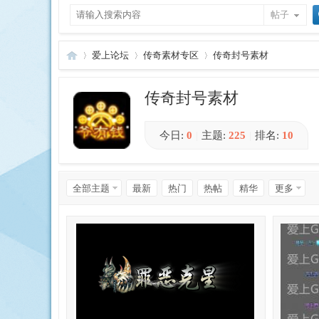
帖子
爱上论坛
传奇素材专区
传奇封号素材
传奇封号素材
爱
»
›
›
今日:
0
|
主题:
225
|
排名:
10
1
返 回
全部主题
最新
热门
热帖
精华
更多
2
3
4
上
5
/ 5 页
下