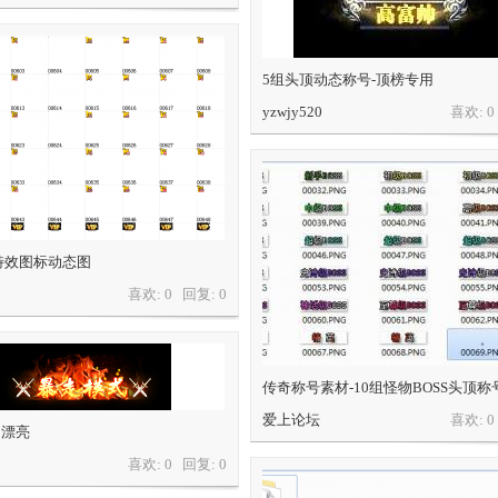
5组头顶动态称号-顶榜专用
yzwjy520
喜欢: 
10特效图标动态图
喜欢: 0 回复:
0
传奇称号素材-10组怪物BOSS头顶称
爱上论坛
喜欢: 
 漂亮
喜欢: 0 回复:
0