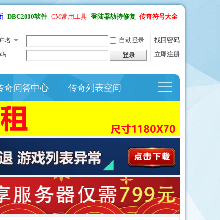
新
DBC2000软件
GM常用工具
登陆器劫持修复
传奇符号大全
自动登录
找回密码
户名
码
立即注册
登录
传奇问答中心
传奇列表空间
捷导
航