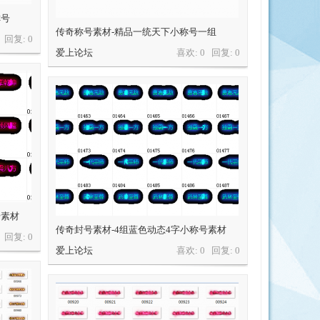
称号
传奇称号素材-精品一统天下小称号一组
0 回复:
0
爱上论坛
喜欢: 0 回复:
0
号素材
传奇封号素材-4组蓝色动态4字小称号素材
0 回复:
0
爱上论坛
喜欢: 0 回复:
0