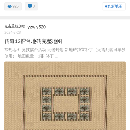
925
0
#真彩地图
点击重新加载
yzwjy520
2024-3-28
传奇12擂台地砖完整地图
常规地图 竞技擂台活动 无缝封边 新地砖独立补丁（无需配套可单独
使用） 地图数量：1张 补丁 ...