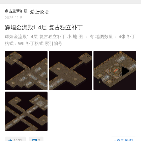
点击重新加载
爱上论坛
2025-11-5
辉煌金流殿1-4层-复古独立补丁
辉煌金流殿1-4层-复古独立补丁 小 地 图 ： 有 地图数量： 4张 补丁
格式：WIL补丁格式 索引编号 ...
1122
0
#真彩地图