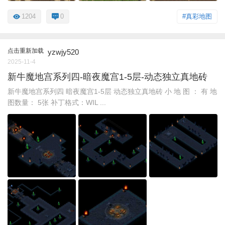
1204
0
#真彩地图
点击重新加载
yzwjy520
2025-11-4
新牛魔地宫系列四-暗夜魔宫1-5层-动态独立真地砖
新牛魔地宫系列四 暗夜魔宫1-5层 动态独立真地砖 小 地 图 ： 有 地
图数量： 5张 补丁格式：WIL ...