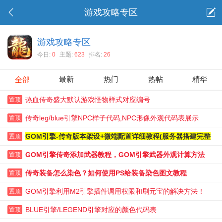
游戏攻略专区
游戏攻略专区
今日:
0
主题:
623
排名:
26
最新
热门
热帖
精华
全部
热血传奇盛大默认游戏怪物样式对应编号
置顶
传奇leg/blue引擎NPC样子代码,NPC形像外观代码表展示
置顶
GOM引擎-传奇版本架设+微端配置详细教程(服务器搭建完整
置顶
版)
GOM引擎传奇添加武器教程，GOM引擎武器外观计算方法
置顶
传奇装备怎么染色？如何使用PS给装备染色图文教程
置顶
GOM引擎利用M2引擎插件调用权限和刷元宝的解决方法！
置顶
BLUE引擎/LEGEND引擎对应的颜色代码表
置顶