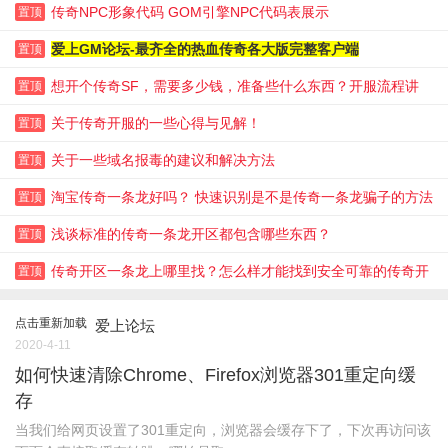
传奇NPC形象代码 GOM引擎NPC代码表展示
置顶
爱上GM论坛-最齐全的热血传奇各大版完整客户端
置顶
想开个传奇SF，需要多少钱，准备些什么东西？开服流程讲
置顶
解！
关于传奇开服的一些心得与见解！
置顶
关于一些域名报毒的建议和解决方法
置顶
淘宝传奇一条龙好吗？ 快速识别是不是传奇一条龙骗子的方法
置顶
浅谈标准的传奇一条龙开区都包含哪些东西？
置顶
传奇开区一条龙上哪里找？怎么样才能找到安全可靠的传奇开
置顶
服一条龙呢？
点击重新加载
爱上论坛
2020-4-11
如何快速清除Chrome、Firefox浏览器301重定向缓
存
当我们给网页设置了301重定向，浏览器会缓存下了，下次再访问该