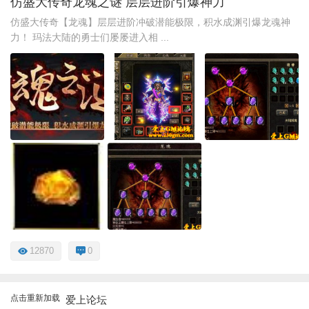
仿盛大传奇龙魂之谜 层层进阶引爆神力
仿盛大传奇【龙魂】层层进阶冲破潜能极限，积水成渊引爆龙魂神
力！ 玛法大陆的勇士们屡屡进入相 ...
12870
0
点击重新加载
爱上论坛