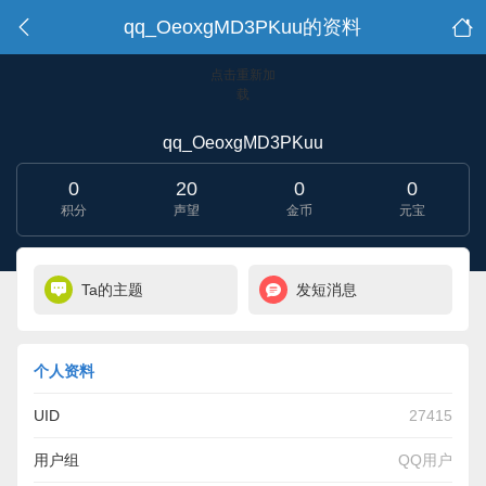
qq_OeoxgMD3PKuu的资料
点击重新加
载
qq_OeoxgMD3PKuu
0
20
0
0
积分
声望
金币
元宝
Ta的主题
发短消息
个人资料
UID
27415
用户组
QQ用户